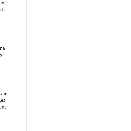
 une
nt
ine
es
 Une
Les
oupe