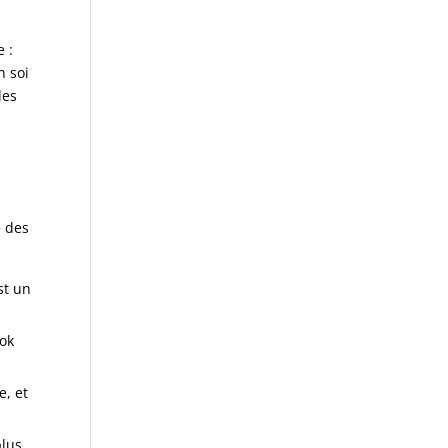
 :
n soi
les
e des
st un
ook
e, et
plus