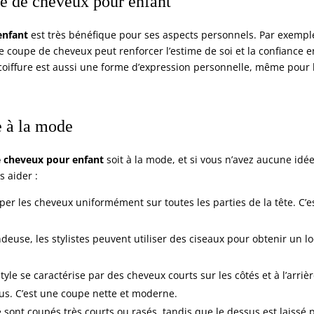
e de cheveux pour enfant
enfant
est très bénéfique pour ses aspects personnels. Par exemple
ne coupe de cheveux peut renforcer l’estime de soi et la confiance e
coiffure est aussi une forme d’expression personnelle, même pour 
e à la mode
 cheveux pour enfant
soit à la mode, et si vous n’avez aucune idé
s aider :
per les cheveux uniformément sur toutes les parties de la tête. C’e
ndeuse, les stylistes peuvent utiliser des ciseaux pour obtenir un l
style se caractérise par des cheveux courts sur les côtés et à l’arrièr
us. C’est une coupe nette et moderne.
re sont coupés très courts ou rasés, tandis que le dessus est laissé 