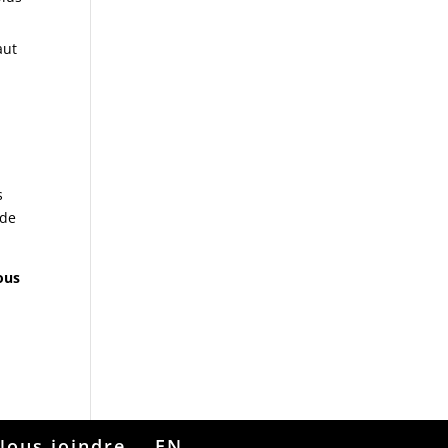
aut
s
 de
ous
Nous joindre
EN