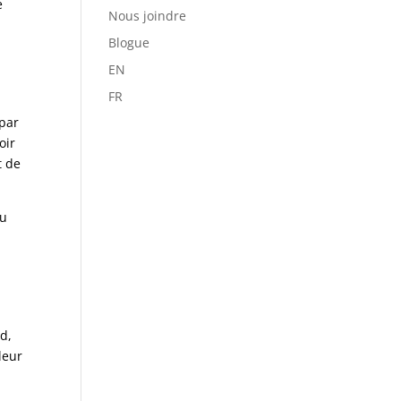
e
Nous joindre
Blogue
EN
FR
 par
oir
t de
au
d,
leur