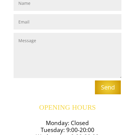
permanente tendance cheveux 2020 cheveux
tendance 2020 tendance couleur cheveux 2020
coiffeuse endant coiffeuse pour enfant coloriste
coloriste montréal meilleur coloriste montréal
coloriste montreal meilleurs coloriste cheveux
montréal coiffeur coloriste traitement keratine
traitement à la kératine traitement kératine prix
traitement keratine montreal keratine traitement
cheveux traitement de keratine pour les cheveux
traitement de keratine balayage hair blonde
balayage balayage blonde balayage cheveux brun
cheveux balayage meilleur salon de coiffure a
montreal coiffeuse pour homme blonnoir kerasilk
Send
goldwell kerasilk kerasilk treatment goldwell kerasilk
treatment kerasilk goldwell goldwell kerasilk
shampoo goldwell goldwell restoration goldwell hair
OPENING HOURS
colour goldwell hair products goldwell shampoo
goldwell color oribe oribe shampoo oribe hair oribe
Monday: Closed
products oribe dry shampoo oribe texturizing spray
Tuesday: 9:00-20:00
oribe dry texturizing spray l'anza l'anza healing oil