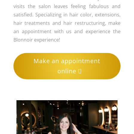
visits the salon leaves feeling fabulous and
satisfied. Specializing in hair color, extensions,
hair treatments and hair restructuring, make
an appointment with us and experience the
Blonnoir experience!
Make an appointment
online