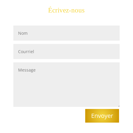
extension cheveux montreal extension cheveux
Écrivez-nous
naturel pose de rallonge de cheveux pose de
rallonge extension keratine extension cheveux
keratine coloration cheveux coloration cheveux semi
permanente tendance cheveux 2020 cheveux
tendance 2020 tendance couleur cheveux 2020
coiffeuse endant coiffeuse pour enfant coloriste
coloriste montréal meilleur coloriste montréal
coloriste montreal meilleurs coloriste cheveux
montréal coiffeur coloriste traitement keratine
traitement à la kératine traitement kératine prix
traitement keratine montreal keratine traitement
cheveux traitement de keratine pour les cheveux
traitement de keratine balayage hair blonde
balayage balayage blonde balayage cheveux brun
cheveux balayage meilleur salon de coiffure a
montreal coiffeuse pour homme blonnoir kerasilk
Envoyer
goldwell kerasilk kerasilk treatment goldwell kerasilk
treatment kerasilk goldwell goldwell kerasilk