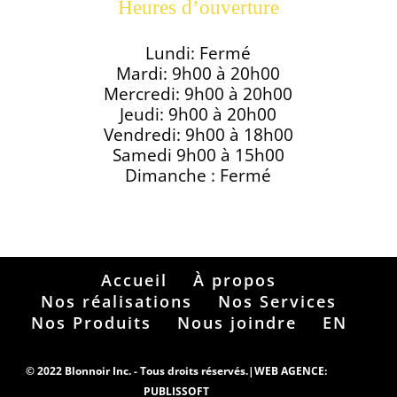
shampoo goldwell goldwell restoration goldwell hair
Heures d’ouverture
colour goldwell hair products goldwell shampoo
goldwell color oribe oribe shampoo oribe hair oribe
Lundi: Fermé
products oribe dry shampoo oribe texturizing spray
Mardi: 9h00 à 20h00
oribe dry texturizing spray l'anza l'anza healing oil
Mercredi: 9h00 à 20h00
l'anza produits coiffure lanza produit cheveux lanza
Jeudi: 9h00 à 20h00
hair lanza hair products hair salon brossard hair
Vendredi: 9h00 à 18h00
salon montreal best hair salon montreal best hair
Samedi 9h00 à 15h00
salon in montreal montreal hair salon best colorist in
Dimanche : Fermé
montreal best hair colorist montreal best hair salon
near me best hair salon best hair salon montreal
montreal best hair salon
Accueil
À propos
Nos réalisations
Nos Services
Nos Produits
Nous joindre
EN
© 2022 Blonnoir Inc. - Tous droits réservés.|
WEB AGENCE:
PUBLISSOFT