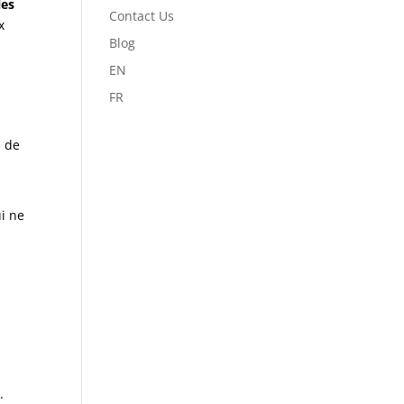
les
Contact Us
x
Blog
EN
FR
 de
i ne
.