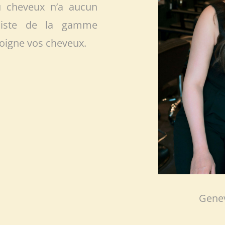
du cheveux n’a aucun
aliste de la gamme
soigne vos cheveux.
Genev