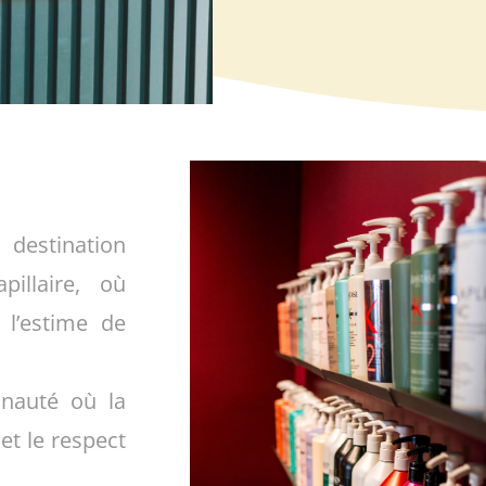
estination
pillaire, où
 l’estime de
nauté où la
et le respect