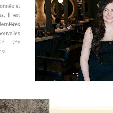
ionnés et
s, il est
dernières
ouvelles
rir une
es!