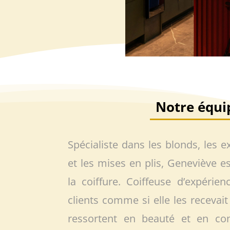
Notre équi
Spécialiste dans les blonds, les e
et les mises en plis, Geneviève 
la coiffure. Coiffeuse d’expérienc
clients comme si elle les recevait 
ressortent en beauté et en co