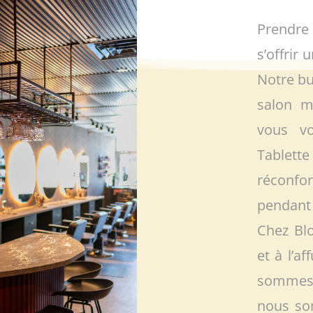
Prendre 
s’offrir
Notre bu
salon m
vous v
Tablet
réconfor
pendant
Chez Bl
et à l’a
sommes 
nous so