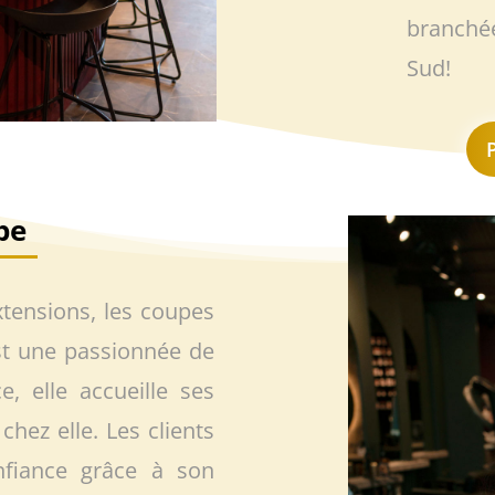
branchée
Sud!
pe
xtensions, les coupes
est une passionnée de
e, elle accueille ses
chez elle. Les clients
nfiance grâce à son