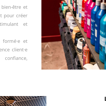
 bien-être et
t pour créer
imulant et
, formé·e et
ence client·e
confiance,