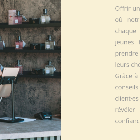
Offrir u
où notr
chaque 
jeunes 
prendre 
leurs ch
Grâce à 
conseil
client·e
révéler
confianc